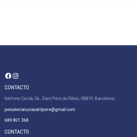
https://www.facebook.com/peixeteriaon
Instagram
CONTACTO
Ildefons Cerdà, 56., Sant Pere de Ribes, 08810. Barcelona
peixaterianuriasantpere@gmail.com
689 801 368
CONTACTO