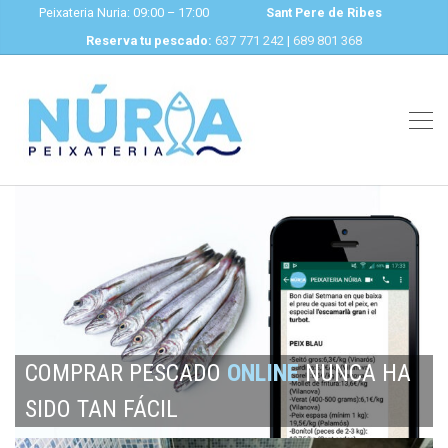
Peixateria Nuria: 09:00 – 17:00
Sant Pere de Ribes
Reserva tu pescado:
637 771 242
|
689 801 368
COMPRAR PESCADO
ONLINE
NUNCA HA
SIDO TAN FÁCIL